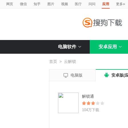
»
网页
微信
知乎
图片
视频
医疗
问问
应用
更多
电脑软件
安卓应用
首页
>
云解锁


电脑版
安卓版(应
解锁通
104万下载