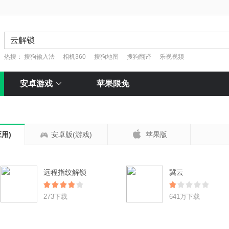
热搜：
搜狗输入法
相机360
搜狗地图
搜狗翻译
乐视视频
安卓游戏
苹果限免

用)
安卓版(游戏)
苹果版
远程指纹解锁
冀云
273下载
641万下载