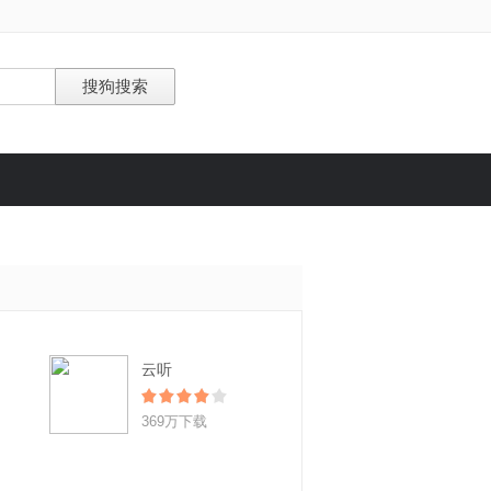
云听
369万下载