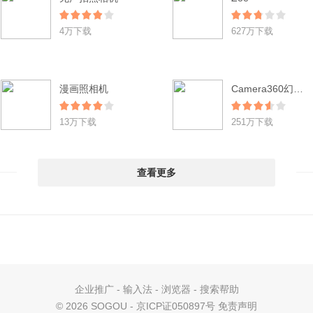
4万下载
627万下载
漫画照相机
Camera360幻境情景模版
13万下载
251万下载
查看更多
企业推广
-
输入法
-
浏览器
-
搜索帮助
©
2026 SOGOU - 京ICP证050897号
免责声明