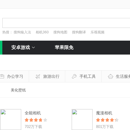
热搜：
搜狗输入法
相机360
搜狗地图
搜狗翻译
乐视视频
安卓游戏
苹果限免
办公学习
旅游出行
手机工具
生活服
美化壁纸
全能相机
魔漫相机
702万下载
801万下载