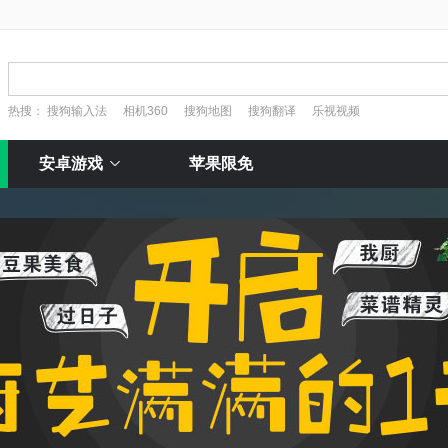
热搜：
搜狗输入法
相机360
搜狗地图
搜狗翻译
乐视视频
安卓游戏
苹果限免