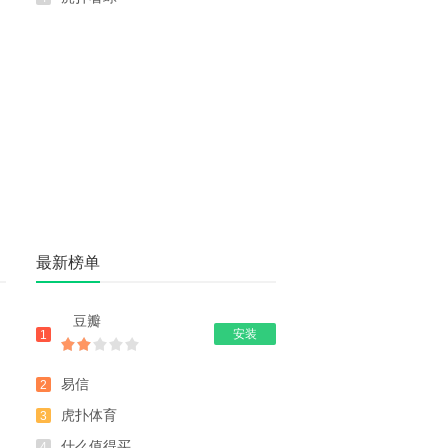
最新榜单
豆瓣
安装
1
易信
2
虎扑体育
3
什么值得买
4