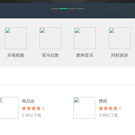
乐视视频
喜马拉雅
酷狗音乐
同程旅游
唯品会
携程
6.96亿下载
3.88亿下载