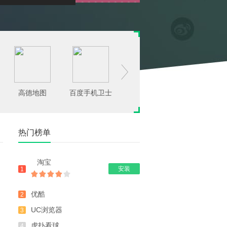

高德地图
百度手机卫士
腾讯手机管家
豌豆荚
热门榜单
淘宝
安装
1
优酷
2
UC浏览器
3
虎扑看球
4