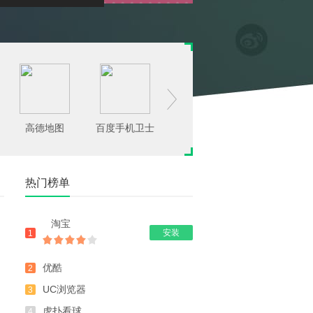

高德地图
百度手机卫士
腾讯手机管家
豌豆荚
热门榜单
淘宝
安装
1
优酷
2
UC浏览器
3
虎扑看球
4