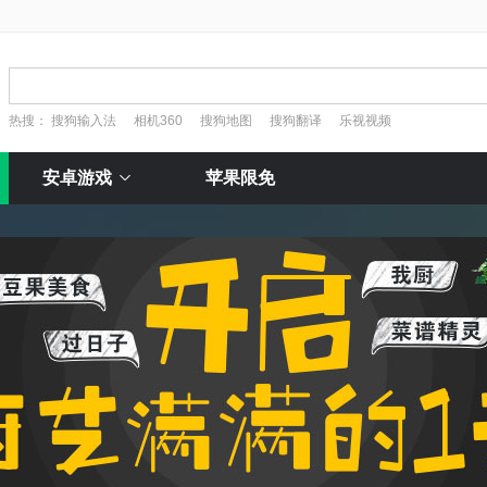
热搜：
搜狗输入法
相机360
搜狗地图
搜狗翻译
乐视视频
安卓游戏
苹果限免