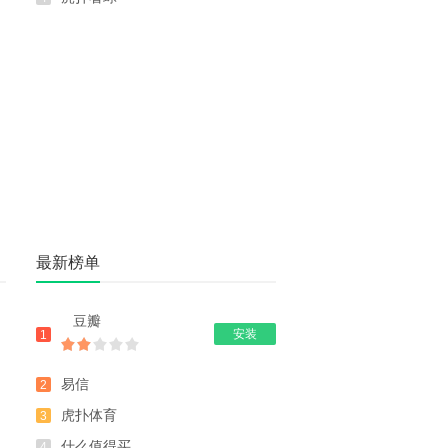
最新榜单
豆瓣
安装
1
易信
2
虎扑体育
3
什么值得买
4