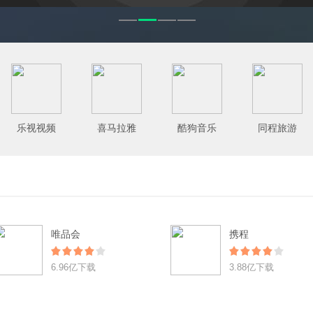
乐视视频
喜马拉雅
酷狗音乐
同程旅游
唯品会
携程
6.96亿下载
3.88亿下载