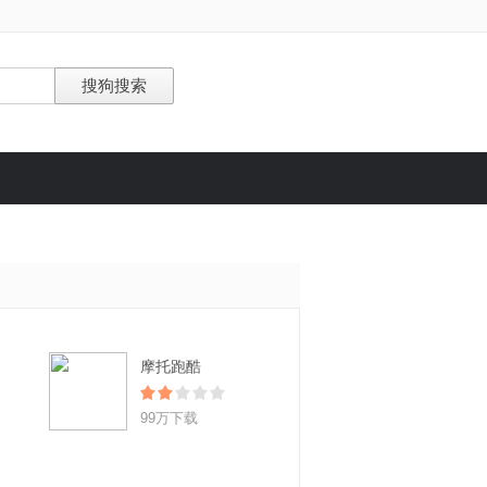
摩托跑酷
99万下载