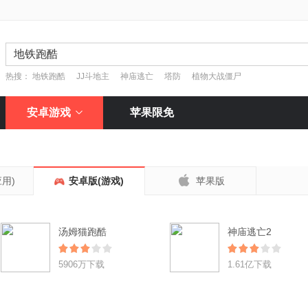
热搜：
地铁跑酷
JJ斗地主
神庙逃亡
塔防
植物大战僵尸
安卓游戏
苹果限免

用)
安卓版(游戏)
苹果版
汤姆猫跑酷
神庙逃亡2
5906万下载
1.61亿下载