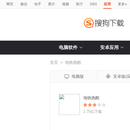
»
网页
微信
知乎
图片
视频
医疗
问问
应用
更多
电脑软件
安卓应用
首页
>
地铁跑酷


电脑版
安卓版(应
地铁跑酷
1.75亿下载