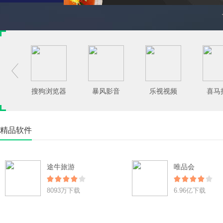

搜狗浏览器
暴风影音
乐视视频
喜马
精品软件
途牛旅游
唯品会
8093万下载
6.96亿下载