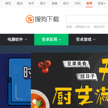
»
网页
微信
知乎
图片
视频
医疗
问问
应用
更多
热搜：
搜狗输入法
相机360
电脑软件
安卓应用
安卓游戏