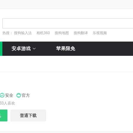
热搜：
搜狗输入法
相机360
搜狗地图
搜狗翻译
乐视视频
安卓游戏
苹果限免
安全
官方
33人喜欢
机
普通下载