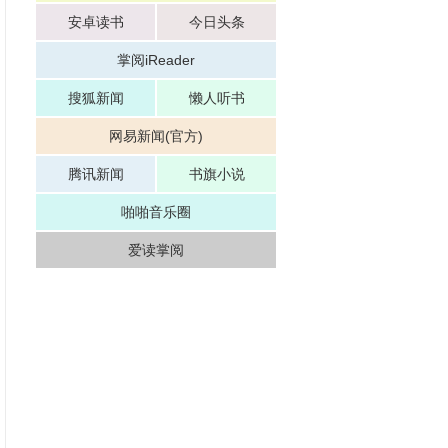
声笑话儿童有声读物
安卓读书
今日头条
掌阅iReader
搜狐新闻
懒人听书
网易新闻(官方)
腾讯新闻
书旗小说
啪啪音乐圈
爱读掌阅