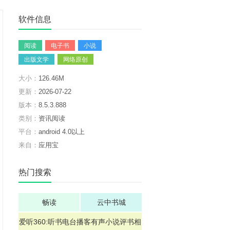
软件信息
阅读
电子书
小说
出版文学
网络原创
大小：
126.46M
更新：
2026-07-22
版本：
8.5.3.888
类别：
资讯阅读
平台：
android 4.0以上
来自：
应用宝
热门搜索
畅读
云中书城
爱听360:听书电台播客有声小说评书相