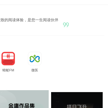
极致的阅读体验，是您一生阅读伙伴

蜻蜓FM
微医