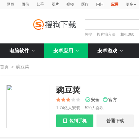
»
网页
微信
知乎
图片
视频
医疗
问问
应用
更多
热搜：
搜狗输入法
相机360
电脑软件
安卓应用
安卓游戏
首页
>
豌豆荚
豌豆荚
安全
官方
1.74亿人安装
520人喜欢
装到手机
普通下载
