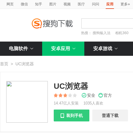
»
网页
微信
知乎
图片
视频
医疗
问问
应用
更多
热搜：
搜狗输入法
相机360
电脑软件
安卓应用
安卓游戏
首页
>
UC浏览器
UC浏览器
安全
官方
14.47亿人安装
1035人喜欢
装到手机
普通下载
