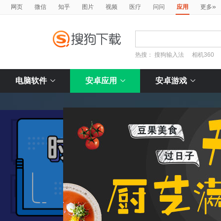
»
网页
微信
知乎
图片
视频
医疗
问问
应用
更多
热搜：
搜狗输入法
相机360
电脑软件
安卓应用
安卓游戏