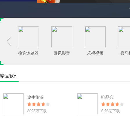

搜狗浏览器
暴风影音
乐视视频
喜马
精品软件
途牛旅游
唯品会
8093万下载
6.96亿下载