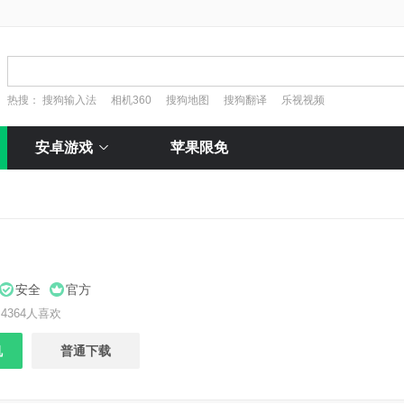
热搜：
搜狗输入法
相机360
搜狗地图
搜狗翻译
乐视视频
安卓游戏
苹果限免
安全
官方
4364人喜欢
机
普通下载