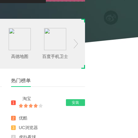

高德地图
百度手机卫士
腾讯手机管家
豌豆荚
热门榜单
淘宝
安装
1
优酷
2
UC浏览器
3
虎扑看球
4