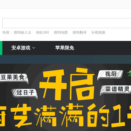
热搜：
搜狗输入法
相机360
搜狗地图
搜狗翻译
乐视视频
安卓游戏
苹果限免