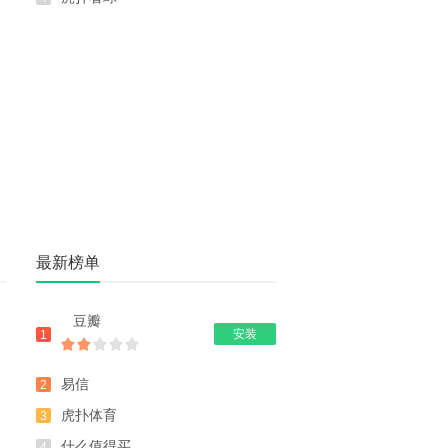
最新榜单
豆瓣
安装
1
易信
2
虎扑体育
3
什么值得买
4