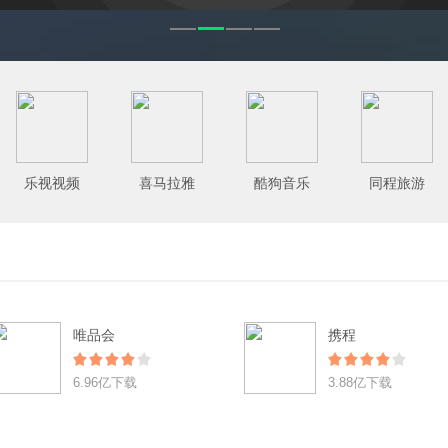
乐视视频
喜马拉雅
酷狗音乐
同程旅游
唯品会
携程
6.96亿下载
3.88亿下载