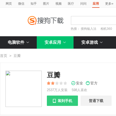
»
网页
微信
知乎
图片
视频
医疗
问问
应用
更多
热搜：
搜狗输入法
相机360
电脑软件
安卓应用
安卓游戏
首页
>
豆瓣
豆瓣
安全
官方
2537万人安装
598人喜欢
装到手机
普通下载
