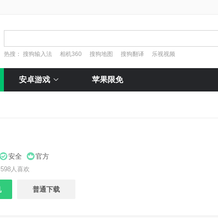
热搜：
搜狗输入法
相机360
搜狗地图
搜狗翻译
乐视视频
安卓游戏
苹果限免
安全
官方
598人喜欢
机
普通下载