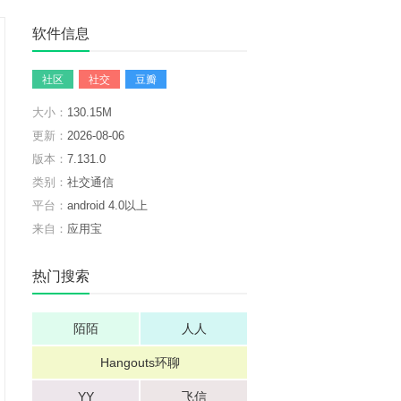
软件信息
社区
社交
豆瓣
大小：
130.15M
更新：
2026-08-06
版本：
7.131.0
类别：
社交通信
平台：
android 4.0以上
来自：
应用宝
热门搜索
陌陌
人人
Hangouts环聊
YY
飞信