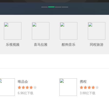
乐视视频
喜马拉雅
酷狗音乐
同程旅游
唯品会
携程
6.96亿下载
3.88亿下载