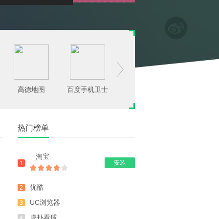

高德地图
百度手机卫士
腾讯手机管家
豌豆荚
热门榜单
淘宝
安装
1
优酷
2
UC浏览器
3
虎扑看球
4