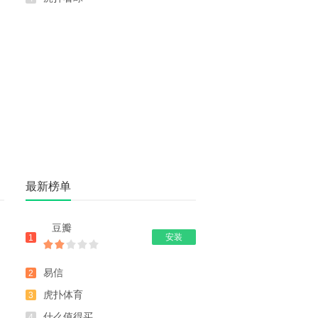
最新榜单
豆瓣
安装
1
易信
2
虎扑体育
3
什么值得买
4