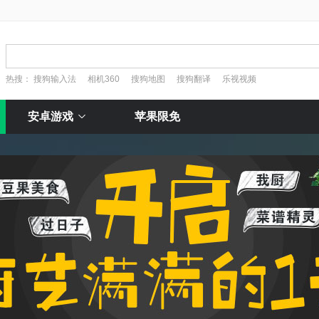
热搜：
搜狗输入法
相机360
搜狗地图
搜狗翻译
乐视视频
安卓游戏
苹果限免