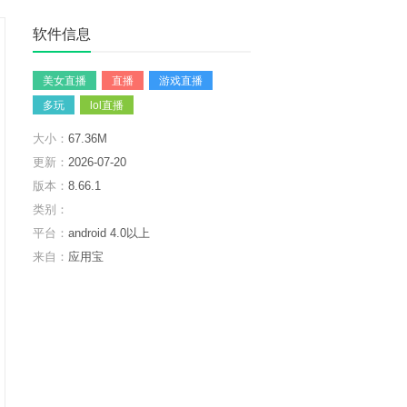
软件信息
美女直播
直播
游戏直播
多玩
lol直播
大小：
67.36M
更新：
2026-07-20
版本：
8.66.1
类别：
平台：
android 4.0以上
来自：
应用宝