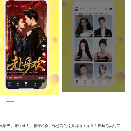
友聊天、颜值佳人、相亲约会...你想看的这儿都有！海量主播与你实时互