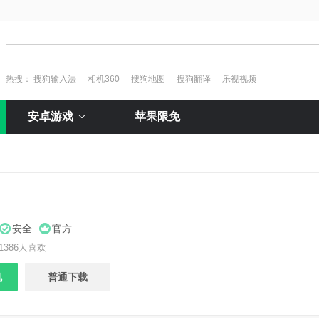
热搜：
搜狗输入法
相机360
搜狗地图
搜狗翻译
乐视视频
安卓游戏
苹果限免
安全
官方
1386人喜欢
机
普通下载