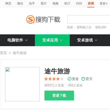
»
网页
微信
知乎
图片
视频
医疗
问问
应用
更多
热搜：
搜狗输入法
相机360
电脑软件
安卓应用
安卓游戏
首页
>
途牛旅游
途牛旅游
安全
官方
8093万人安装
458人喜欢
普通下载