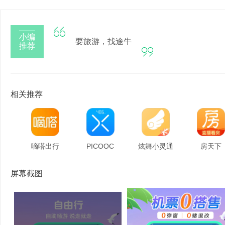

小编
要旅游，找途牛
推荐

相关推荐
嘀嗒出行
PICOOC
炫舞小灵通
房天下
屏幕截图