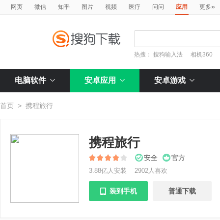
»
网页
微信
知乎
图片
视频
医疗
问问
应用
更多
热搜：
搜狗输入法
相机360
电脑软件
安卓应用
安卓游戏
首页
>
携程旅行
携程旅行
安全
官方
3.88亿人安装
2902人喜欢
装到手机
普通下载
