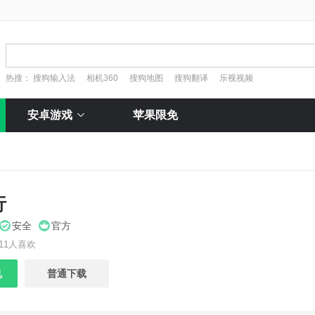
热搜：
搜狗输入法
相机360
搜狗地图
搜狗翻译
乐视视频
安卓游戏
苹果限免
行
安全
官方
11人喜欢
机
普通下载