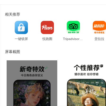
相关推荐
一键锁屏
悦跑圈
Tripadvisor猫途鹰
货拉拉
屏幕截图
中国人保
有看头
十点聊天
华润通