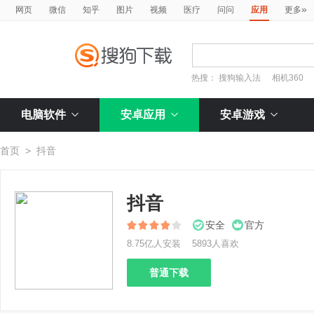
»
网页
微信
知乎
图片
视频
医疗
问问
应用
更多
热搜：
搜狗输入法
相机360
电脑软件
安卓应用
安卓游戏
首页
>
抖音
抖音
安全
官方
8.75亿人安装
5893人喜欢
普通下载