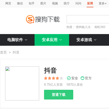
»
网页
微信
知乎
图片
视频
医疗
问问
应用
更多
热搜：
搜狗输入法
相机360
电脑软件
安卓应用
安卓游戏
首页
>
抖音
抖音
安全
官方
8.75亿人安装
5870人喜欢
普通下载