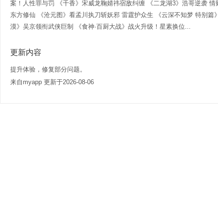
案！人性罪与罚 《千香》宋威龙鞠婧祎宿敌纠缠 《二龙湖3》浩哥逆袭 
东方修仙 《沧元图》看孟川执刀斩妖邪 雷霆护众生 《云深不知梦 特别篇
漠》吴京领衔武侠巨制 《食神·百厨大战》战火升级！星素换位...
更新内容
提升体验，修复部分问题。
来自myapp 更新于2026-08-06