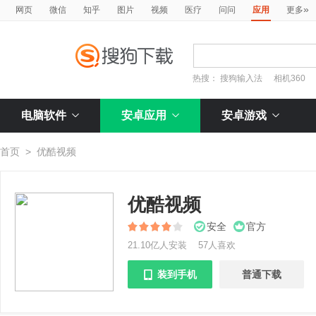
»
网页
微信
知乎
图片
视频
医疗
问问
应用
更多
热搜：
搜狗输入法
相机360
电脑软件
安卓应用
安卓游戏
首页
>
优酷视频
优酷视频
安全
官方
21.10亿人安装
57人喜欢
装到手机
普通下载
