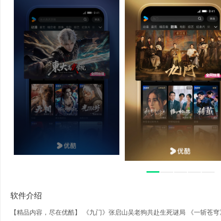
软件介绍
【精品内容，尽在优酷】 《九门》张启山吴老狗共赴生死谜局 《一斩苍穹》