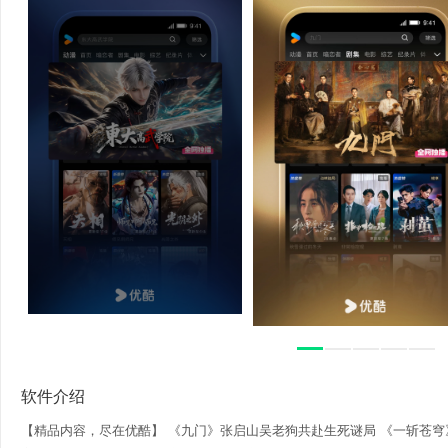
软件介绍
【精品内容，尽在优酷】 《九门》张启山吴老狗共赴生死谜局 《一斩苍穹》