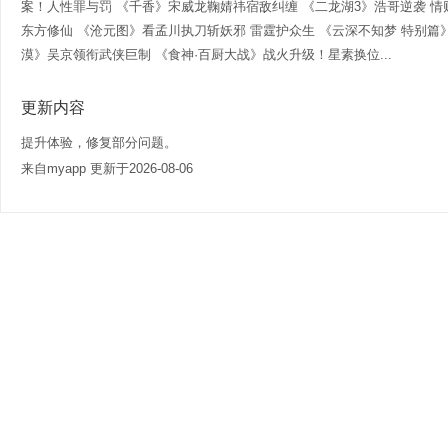
案！人性罪与罚 《千香》宋威龙鞠婧祎宿敌纠缠 《二龙湖3》浩哥逆袭 
东方修仙 《沧元图》看孟川执刀斩妖邪 雷霆护众生 《云深不知梦 特别篇
漠》吴京领衔武侠巨制 《食神·百厨大战》战火升级！星素换位...
更新内容
提升体验，修复部分问题。
来自myapp 更新于2026-08-06