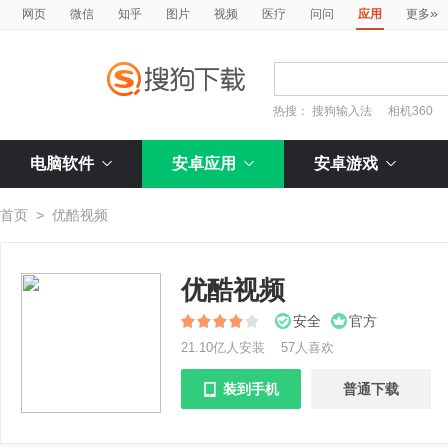
»
网页
微信
知乎
图片
视频
医疗
问问
应用
更多
热搜：
搜狗输入法
相机360
电脑软件
安卓应用
安卓游戏
首页
>
优酷视频
优酷视频
安全
官方
21.10亿人安装
57人喜欢
装到手机
普通下载
