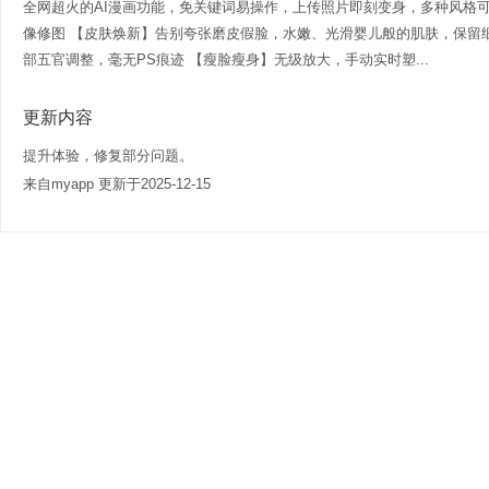
全网超火的AI漫画功能，免关键词易操作，上传照片即刻变身，多种风格可
像修图 【皮肤焕新】告别夸张磨皮假脸，水嫩、光滑婴儿般的肌肤，保留细
部五官调整，毫无PS痕迹 【瘦脸瘦身】无级放大，手动实时塑...
更新内容
提升体验，修复部分问题。
来自myapp 更新于2025-12-15