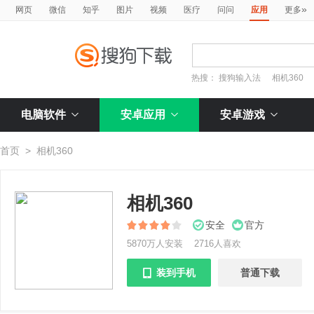
»
网页
微信
知乎
图片
视频
医疗
问问
应用
更多
热搜：
搜狗输入法
相机360
电脑软件
安卓应用
安卓游戏
首页
>
相机360
相机360
安全
官方
5870万人安装
2716人喜欢
装到手机
普通下载
