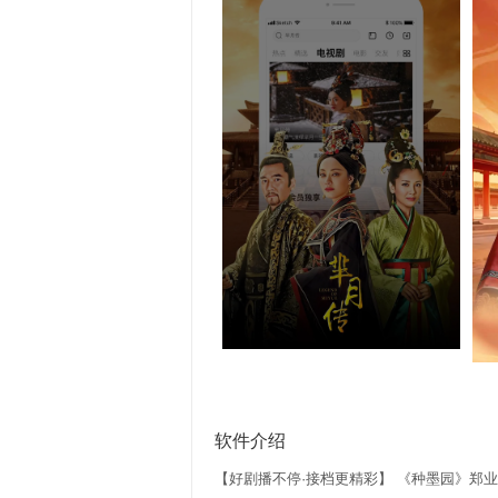
软件介绍
【好剧播不停·接档更精彩】 《种墨园》郑