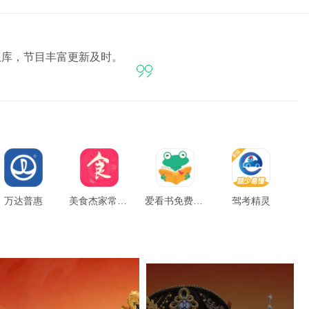
权库，节目丰富更新及时。

万达普惠
美食杰家常菜谱大全
爱看书免费小说
驾考精灵