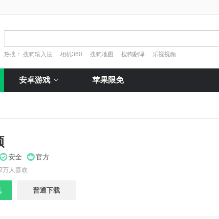
热搜：
搜狗输入法
相机360
搜狗地图
搜狗翻译
乐视视频
安卓游戏
苹果限免
频
安全
官方
2万人喜欢
机
普通下载