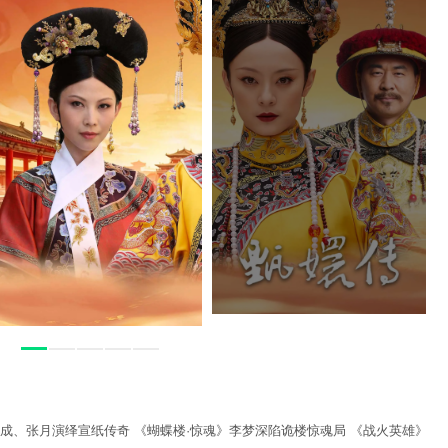
业成、张月演绎宣纸传奇 《蝴蝶楼·惊魂》李梦深陷诡楼惊魂局 《战火英雄》