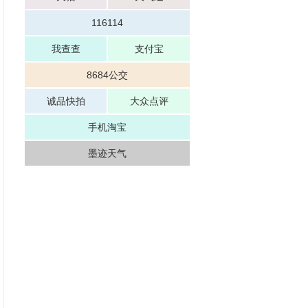
116114
我查查
支付宝
8684公交
诚品快拍
大众点评
手机淘宝
墨迹天气