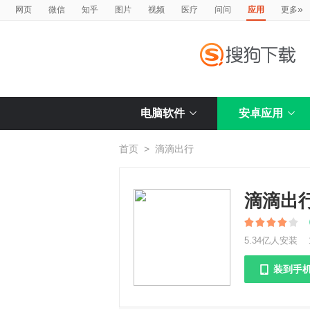
»
网页
微信
知乎
图片
视频
医疗
问问
应用
更多
电脑软件
安卓应用
首页
>
滴滴出行
滴滴出
5.34亿人安装
装到手
