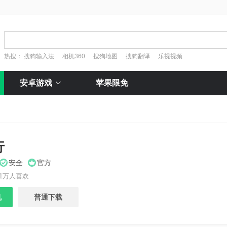
热搜：
搜狗输入法
相机360
搜狗地图
搜狗翻译
乐视视频
安卓游戏
苹果限免
行
安全
官方
1万人喜欢
机
普通下载