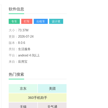
软件信息
专车
打车
出租车
设计奖
大小：
73.37M
更新：
2026-07-24
版本：
8.0.6
类别：
生活服务
平台：
android 4.0以上
来自：
应用宝
热门搜索
京东
美团
360手机助手
天猫
天气通