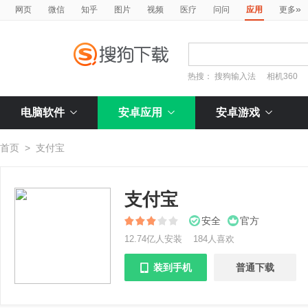
»
网页
微信
知乎
图片
视频
医疗
问问
应用
更多
热搜：
搜狗输入法
相机360
电脑软件
安卓应用
安卓游戏
首页
>
支付宝
支付宝
安全
官方
12.74亿人安装
184人喜欢
装到手机
普通下载
