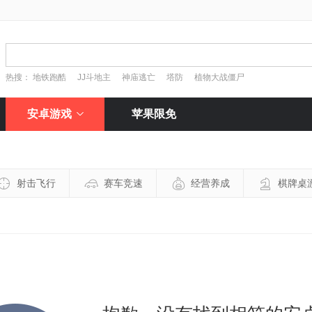
热搜：
地铁跑酷
JJ斗地主
神庙逃亡
塔防
植物大战僵尸
安卓游戏
苹果限免
射击飞行
赛车竞速
经营养成
棋牌桌