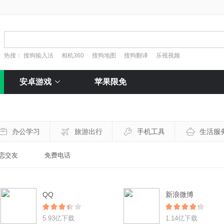
热搜：
搜狗输入法
相机360
搜狗地图
搜狗翻译
乐视视频
安卓游戏
苹果限免
办公学习
旅游出行
手机工具
生活服
恋交友
免费电话
QQ
新浪微博
5.93亿下载
1.14亿下载