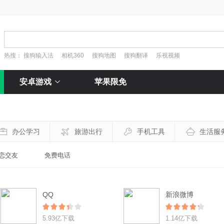
热搜：
搜狗输入法
相机360
搜狗地图
搜狗翻译
乐视视频
安卓游戏
苹果限免
办公学习
旅游出行
手机工具
生活服
恋交友
免费电话
QQ
新浪微博
5.93亿下载
1.14亿下载