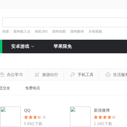
热搜：
搜狗输入法
相机360
搜狗地图
搜狗翻译
乐视视频
安卓游戏
苹果限免
办公学习
旅游出行
手机工具
生活服
恋交友
免费电话
QQ
新浪微博
5.93亿下载
1.14亿下载