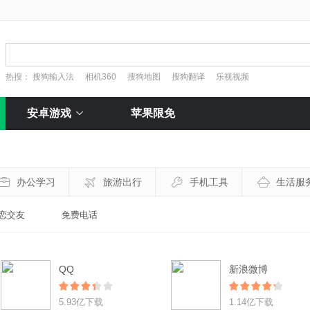
热搜：
搜狗输入法
相机360
搜狗地图
搜狗翻译
乐视视频
安卓游戏
苹果限免
办公学习
旅游出行
手机工具
生活服
恋交友
免费电话
QQ
新浪微博
5.93亿下载
1.14亿下载