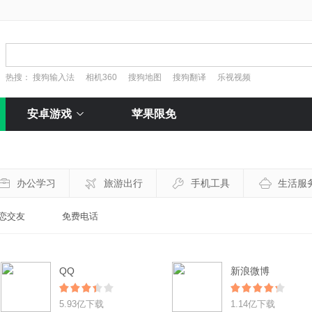
热搜：
搜狗输入法
相机360
搜狗地图
搜狗翻译
乐视视频
安卓游戏
苹果限免
办公学习
旅游出行
手机工具
生活服
恋交友
免费电话
QQ
新浪微博
5.93亿下载
1.14亿下载