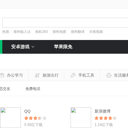
热搜：
搜狗输入法
相机360
搜狗地图
搜狗翻译
乐视视频
安卓游戏
苹果限免
办公学习
旅游出行
手机工具
生活服
恋交友
免费电话
QQ
新浪微博
5.93亿下载
1.14亿下载