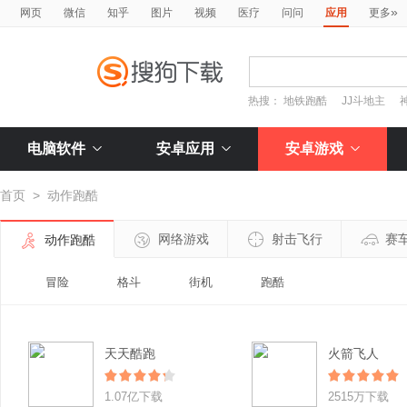
»
网页
微信
知乎
图片
视频
医疗
问问
应用
更多
热搜：
地铁跑酷
JJ斗地主
电脑软件
安卓应用
安卓游戏
首页
>
动作跑酷
网络游戏
射击飞行
赛
动作跑酷
冒险
格斗
街机
跑酷
天天酷跑
火箭飞人
1.07亿下载
2515万下载