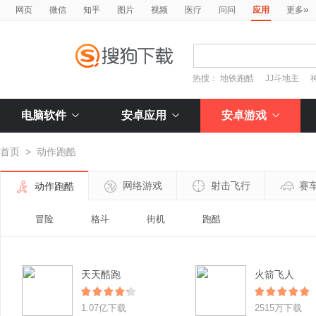
»
网页
微信
知乎
图片
视频
医疗
问问
应用
更多
热搜：
地铁跑酷
JJ斗地主
电脑软件
安卓应用
安卓游戏
首页
>
动作跑酷
网络游戏
射击飞行
赛
动作跑酷
冒险
格斗
街机
跑酷
天天酷跑
火箭飞人
1.07亿下载
2515万下载