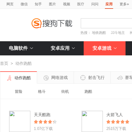
»
网页
微信
知乎
图片
视频
医疗
问问
应用
更多
热搜：
地铁跑酷
JJ斗地主
电脑软件
安卓应用
安卓游戏
首页
>
动作跑酷
网络游戏
射击飞行
赛
动作跑酷
冒险
格斗
街机
跑酷
天天酷跑
火箭飞人
1.07亿下载
2515万下载