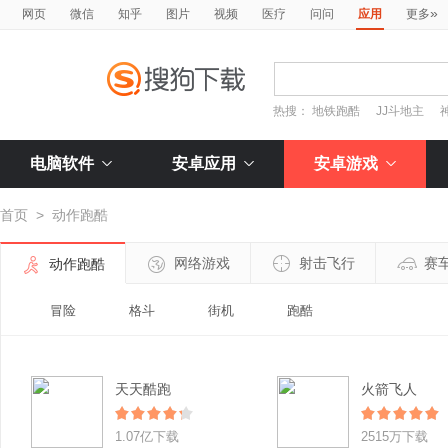
»
网页
微信
知乎
图片
视频
医疗
问问
应用
更多
热搜：
地铁跑酷
JJ斗地主
电脑软件
安卓应用
安卓游戏
首页
>
动作跑酷
网络游戏
射击飞行
赛
动作跑酷
冒险
格斗
街机
跑酷
天天酷跑
火箭飞人
1.07亿下载
2515万下载