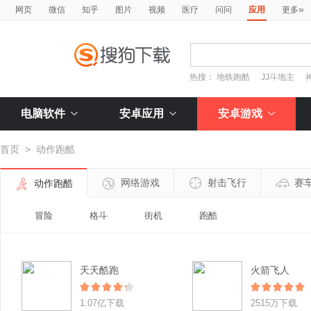
»
网页
微信
知乎
图片
视频
医疗
问问
应用
更多
热搜：
地铁跑酷
JJ斗地主
电脑软件
安卓应用
安卓游戏
首页
>
动作跑酷
网络游戏
射击飞行
赛
动作跑酷
冒险
格斗
街机
跑酷
天天酷跑
火箭飞人
1.07亿下载
2515万下载