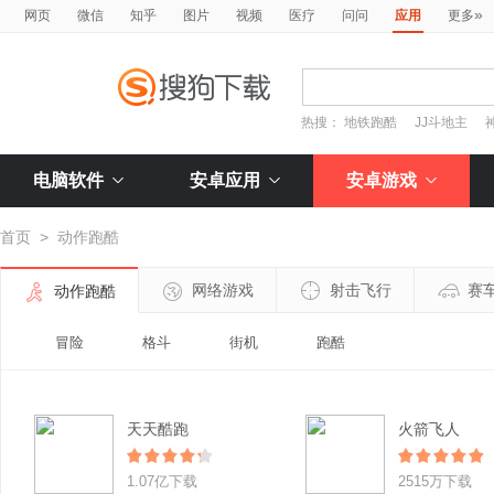
»
网页
微信
知乎
图片
视频
医疗
问问
应用
更多
热搜：
地铁跑酷
JJ斗地主
电脑软件
安卓应用
安卓游戏
首页
>
动作跑酷
网络游戏
射击飞行
赛
动作跑酷
冒险
格斗
街机
跑酷
天天酷跑
火箭飞人
1.07亿下载
2515万下载