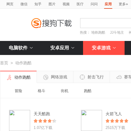
»
网页
微信
知乎
图片
视频
医疗
问问
应用
更多
热搜：
地铁跑酷
JJ斗地主
电脑软件
安卓应用
安卓游戏
首页
>
动作跑酷
网络游戏
射击飞行
赛
动作跑酷
冒险
格斗
街机
跑酷
天天酷跑
火箭飞人
1.07亿下载
2515万下载