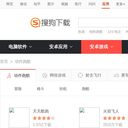
»
网页
微信
知乎
图片
视频
医疗
问问
应用
更多
热搜：
地铁跑酷
JJ斗地主
电脑软件
安卓应用
安卓游戏
首页
>
动作跑酷
网络游戏
射击飞行
赛
动作跑酷
冒险
格斗
街机
跑酷
天天酷跑
火箭飞人
1.07亿下载
2515万下载