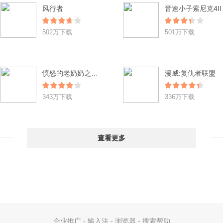
风行者
音速小子索尼克4II
502万下载
501万下载
愤怒的老奶奶之逃脱辐射城 Angry Gran RadioActive Run
漫威:复仇者联盟
343万下载
336万下载
查看更多
企业推广
-
输入法
-
浏览器
-
搜索帮助