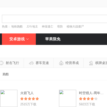
热搜：
地铁跑酷
JJ斗地主
神庙逃亡
塔防
植物大战僵尸
安卓游戏
苹果限免
射击飞行
赛车竞速
经营养成
棋牌桌
跑酷
火箭飞人
时空猎人-周年狂欢
2515万下载
5923万下载