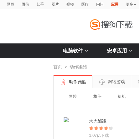
»
网页
微信
知乎
图片
视频
医疗
问问
应用
更多
电脑软件
安卓应用
首页
>
动作跑酷
网络游戏
动作跑酷
冒险
格斗
街机
天天酷跑
1.07亿下载