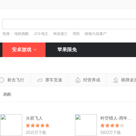
热搜：
地铁跑酷
JJ斗地主
神庙逃亡
塔防
植物大战僵尸
安卓游戏
苹果限免
射击飞行
赛车竞速
经营养成
棋牌桌
跑酷
火箭飞人
时空猎人-周年狂欢
2515万下载
5923万下载