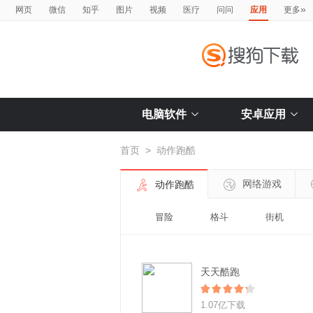
»
网页
微信
知乎
图片
视频
医疗
问问
应用
更多
电脑软件
安卓应用
首页
>
动作跑酷
网络游戏
动作跑酷
冒险
格斗
街机
天天酷跑
1.07亿下载