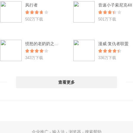
风行者
音速小子索尼克4II
502万下载
501万下载
愤怒的老奶奶之逃脱辐射城 Angry Gran RadioActive Run
漫威:复仇者联盟
343万下载
336万下载
查看更多
企业推广
-
输入法
-
浏览器
-
搜索帮助