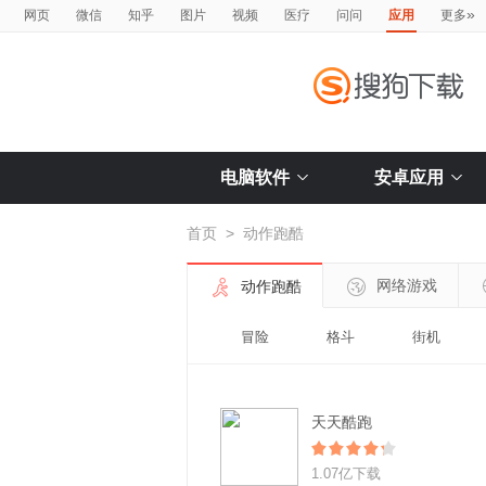
»
网页
微信
知乎
图片
视频
医疗
问问
应用
更多
电脑软件
安卓应用
首页
>
动作跑酷
网络游戏
动作跑酷
冒险
格斗
街机
天天酷跑
1.07亿下载