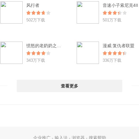
风行者
音速小子索尼克4II
502万下载
501万下载
愤怒的老奶奶之逃脱辐射城 Angry Gran RadioActive Run
漫威:复仇者联盟
343万下载
336万下载
查看更多
企业推广
-
输入法
-
浏览器
-
搜索帮助