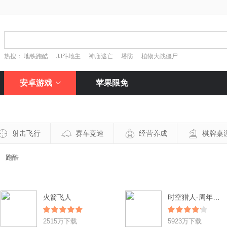
热搜：
地铁跑酷
JJ斗地主
神庙逃亡
塔防
植物大战僵尸
安卓游戏
苹果限免
射击飞行
赛车竞速
经营养成
棋牌桌
跑酷
火箭飞人
时空猎人-周年狂欢
2515万下载
5923万下载