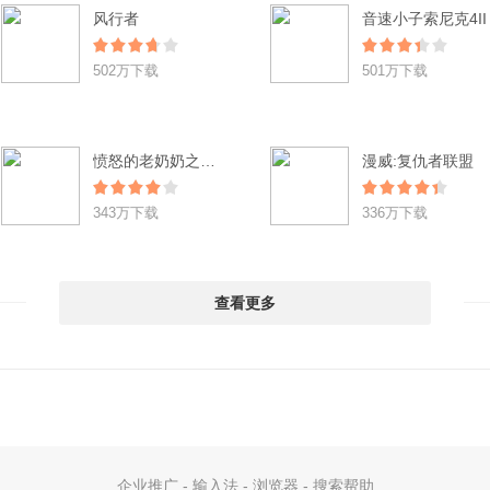
风行者
音速小子索尼克4II
502万下载
501万下载
愤怒的老奶奶之逃脱辐射城 Angry Gran RadioActive Run
漫威:复仇者联盟
343万下载
336万下载
查看更多
企业推广
-
输入法
-
浏览器
-
搜索帮助