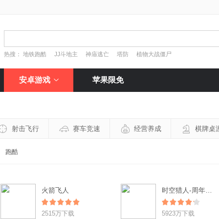
热搜：
地铁跑酷
JJ斗地主
神庙逃亡
塔防
植物大战僵尸
安卓游戏
苹果限免
射击飞行
赛车竞速
经营养成
棋牌桌
跑酷
火箭飞人
时空猎人-周年狂欢
2515万下载
5923万下载