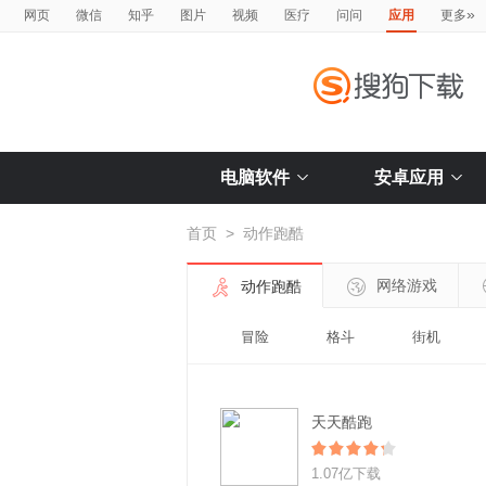
»
网页
微信
知乎
图片
视频
医疗
问问
应用
更多
电脑软件
安卓应用
首页
>
动作跑酷
网络游戏
动作跑酷
冒险
格斗
街机
天天酷跑
1.07亿下载