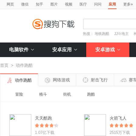
»
网页
微信
知乎
图片
视频
医疗
问问
应用
更多
热搜：
地铁跑酷
JJ斗地主
电脑软件
安卓应用
安卓游戏
首页
>
动作跑酷
网络游戏
射击飞行
赛
动作跑酷
冒险
格斗
街机
跑酷
天天酷跑
火箭飞人
1.07亿下载
2515万下载