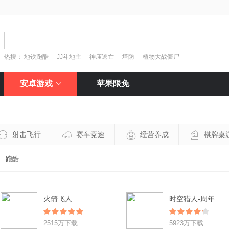
热搜：
地铁跑酷
JJ斗地主
神庙逃亡
塔防
植物大战僵尸
安卓游戏
苹果限免
射击飞行
赛车竞速
经营养成
棋牌桌
跑酷
火箭飞人
时空猎人-周年狂欢
2515万下载
5923万下载