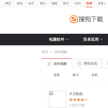
»
网页
微信
知乎
图片
视频
医疗
问问
应用
更多
电脑软件
安卓应用
首页
>
动作跑酷
网络游戏
动作跑酷
冒险
格斗
街机
天天酷跑
1.07亿下载