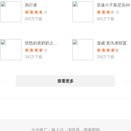
风行者
音速小子索尼克4II
502万下载
501万下载
愤怒的老奶奶之逃脱辐射城 Angry Gran RadioActive Run
漫威:复仇者联盟
343万下载
336万下载
查看更多
企业推广
-
输入法
-
浏览器
-
搜索帮助