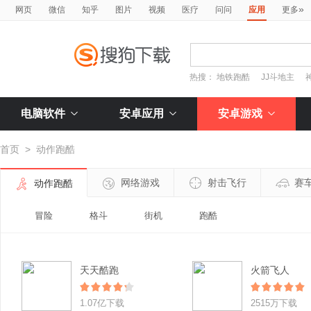
»
网页
微信
知乎
图片
视频
医疗
问问
应用
更多
热搜：
地铁跑酷
JJ斗地主
电脑软件
安卓应用
安卓游戏
首页
>
动作跑酷
网络游戏
射击飞行
赛
动作跑酷
冒险
格斗
街机
跑酷
天天酷跑
火箭飞人
1.07亿下载
2515万下载