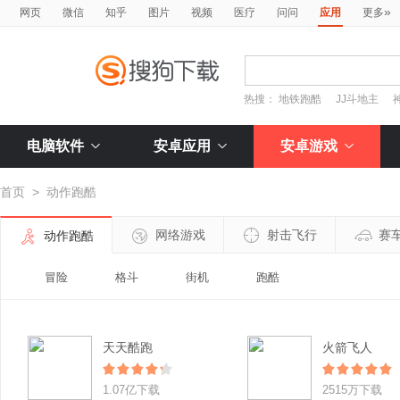
»
网页
微信
知乎
图片
视频
医疗
问问
应用
更多
热搜：
地铁跑酷
JJ斗地主
电脑软件
安卓应用
安卓游戏
首页
>
动作跑酷
网络游戏
射击飞行
赛
动作跑酷
冒险
格斗
街机
跑酷
天天酷跑
火箭飞人
1.07亿下载
2515万下载